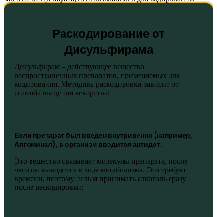
Раскодирование от
Дисульфирама
Дисульфирам – действующее вещество
распространенных препаратов, применяемых для
кодирования. Методика раскодировки зависит от
способа введения лекарства:
Если препарат был введен внутривенно (например,
Алгоминал), в организм вводится антидот.
Это вещество связывает молекулы препарата, после
чего он выводится в ходе
метаболизма. Это требует
времени, поэтому нельзя принимать алкоголь сразу
после раскодировки;