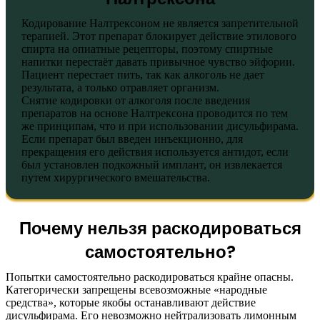
Кодирование Налтрексоном не является запретительной
терапией. Этот препарат блокирует действие этилового
спирта на опиатные рецепторы, поэтому спиртные
напитки перестаёт давать привычное чувство эйфории.
Пациент перестает пить, так как алкоголь не дает
результата, а только отравляет организм.
Снятие кодировки от алкоголя после введения
препаратов на основе Налтрексона проводится по тем
же принципам, что и при использовании дисульфирама.
Если препарат был введен инъекционно, для
прекращения его действия используется антидот, если
был установлен подкожный имплант, он извлекается
путем хирургического вмешательства.
Почему нельзя раскодироваться
самостоятельно?
Попытки самостоятельно раскодироваться крайне опасны.
Категорически запрещены всевозможные «народные
средства», которые якобы останавливают действие
дисульфирама. Его невозможно нейтрализовать лимонным