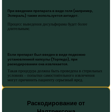
При введении препарата в виде геля (например,
Эспераль) также используется антидот.
Процесс выведения дисульфирама будет более
длительным;
Если препарат был введен в виде подкожно
установленной капсулы (Торпедо), при
раскодировании она извлекается.
Такая процедура должна быть проведена в стерильных
условиях – попытки самостоятельного извлечения
могут причинить пациенту серьезный вред.
Раскодирование от
Налтрексона