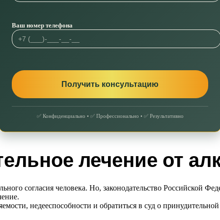
Ваш номер телефона
✅ Конфиденциально • ✅ Профессионально • ✅ Результативно
ельное лечение от ал
ьного согласия человека. Но, законодательство Российской Фед
чение.
емости, недееспособности и обратиться в суд о принудительной